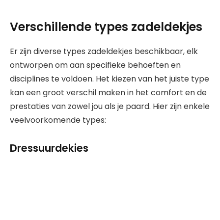
Verschillende types zadeldekjes
Er zijn diverse types zadeldekjes beschikbaar, elk
ontworpen om aan specifieke behoeften en
disciplines te voldoen. Het kiezen van het juiste type
kan een groot verschil maken in het comfort en de
prestaties van zowel jou als je paard. Hier zijn enkele
veelvoorkomende types:
Dressuurdekjes
Deze zijn vaak langer en rechthoekiger om de
langere zweetbladen van dressuurzadels te
bedekken. Ze bieden extra bescherming en
comfort tijdens dressuurritten.