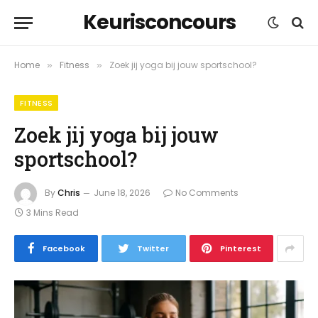
Keurisconcours
Home
Fitness
Zoek jij yoga bij jouw sportschool?
»
»
FITNESS
Zoek jij yoga bij jouw
sportschool?
By
Chris
June 18, 2026
No Comments
3 Mins Read
Facebook
Twitter
Pinterest