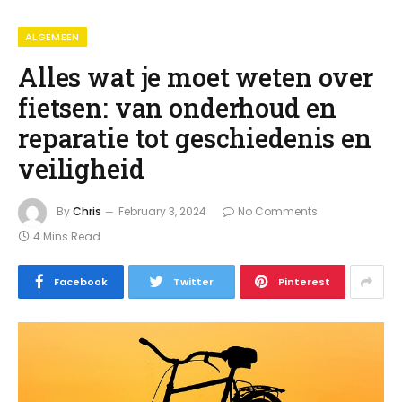
ALGEMEEN
Alles wat je moet weten over
fietsen: van onderhoud en
reparatie tot geschiedenis en
veiligheid
By
Chris
February 3, 2024
No Comments
4 Mins Read
Facebook
Twitter
Pinterest